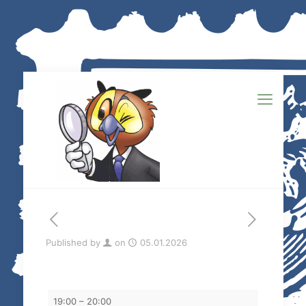
Published by
on
05.01.2026
Tauschtag
19:00
–
20:00