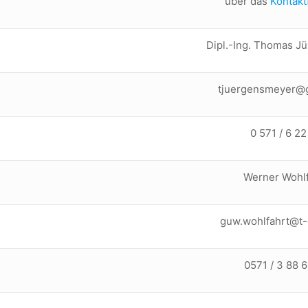
über das
Kontakt
Dipl.-Ing. Thomas J
tjuergensmeyer@
0 571 / 6 22
Werner Wohlf
guw.wohlfahrt@t-
0571 / 3 88 