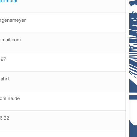
formular
ürgensmeyer
gmail.com
 97
ahrt
online.de
66 22