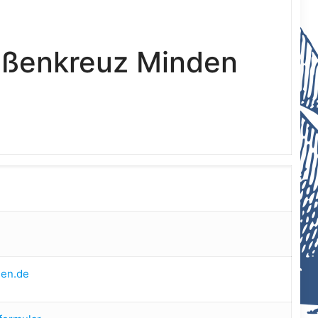
aßenkreuz Minden
en.de