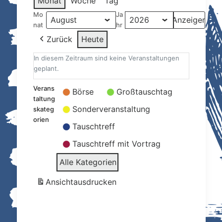
Monat
Woche
Tag
Mo
Ja
nat
hr
Zurück
Heute
In diesem Zeitraum sind keine Veranstaltungen
geplant.
Verans
Börse
Großtauschtag
taltung
Sonderveranstaltung
skateg
orien
Tauschtreff
Tauschtreff mit Vortrag
Alle Kategorien
Ansicht
ausdrucken