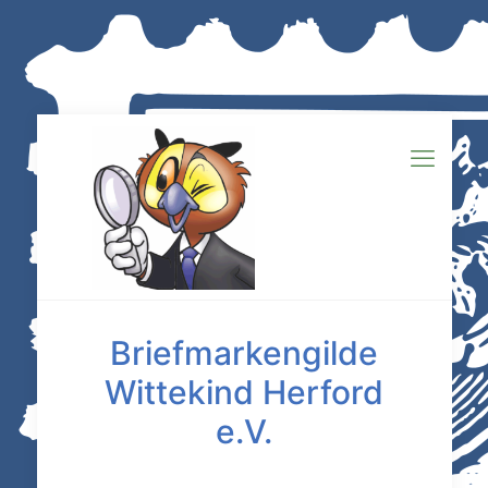
Briefmarkengilde
Wittekind Herford
e.V.