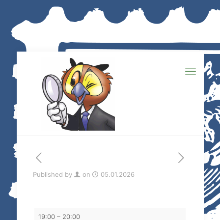
Published by
on
05.01.2026
Tauschtag
19:00
–
20:00