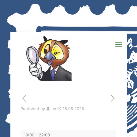
Published by
on
18.05.2025
Tauschabend
19:00
–
22:00