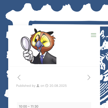
Published by
on
20.08.2025
Tauschtreff
10:00
–
11:30