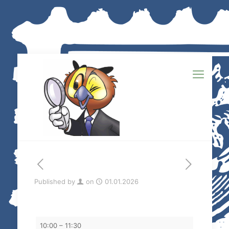
Published by
on
01.01.2026
Tauschtag
10:00
–
11:30