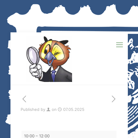
Published by
on
07.05.2025
Tauschtag
10:00
–
12:00