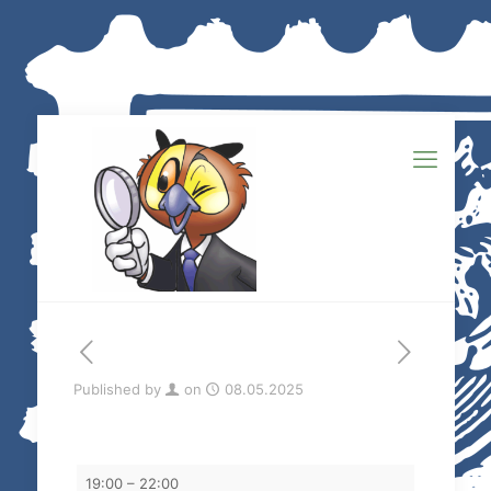
Published by
on
08.05.2025
Tauschabend
19:00
–
22:00