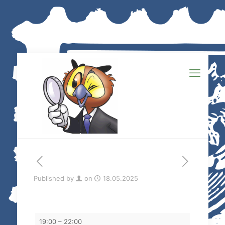
Published by
on
18.05.2025
Tauschabend
19:00
–
22:00