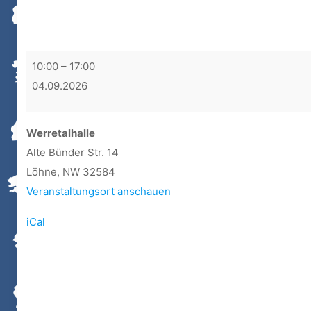
Löhner
10:00
–
17:00
Briefmarken-
04.09.2026
und
Münz-
Werretalhalle
Börse
Alte Bünder Str. 14
Löhne
,
NW
32584
Veranstaltungsort anschauen
iCal