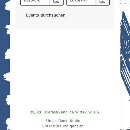
ändern
ändern
ab
,
ab
,
Selected
Selected
date
date
is
is
6.
6.
August
November
2026
2026
©2026 Briefmarkengilde Wittekind e.V.
Unser Dank für die
Unterstützung geht an: