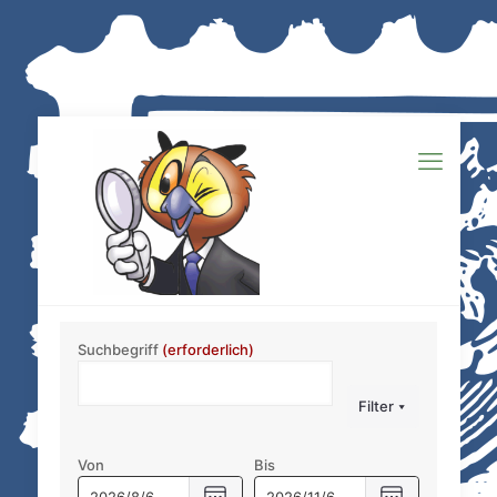
Suchbegriff
(erforderlich)
Filter
Von
Bis
Buchungen
Buchungen