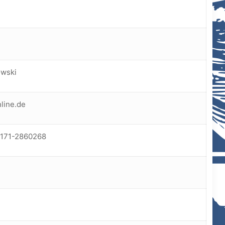
owski
line.de
0171-2860268